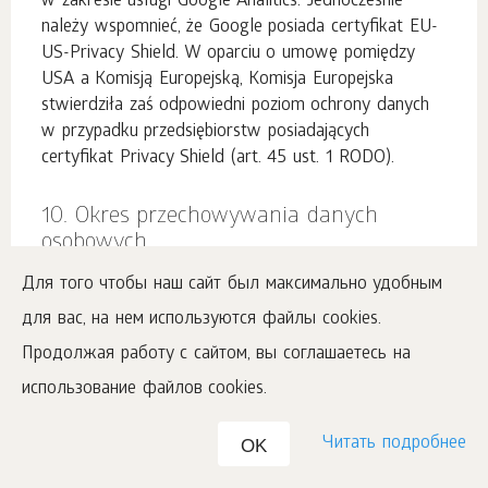
w zakresie usługi Google Analitics. Jednocześnie
należy wspomnieć, że Google posiada certyfikat EU-
US-Privacy Shield. W oparciu o umowę pomiędzy
USA a Komisją Europejską, Komisja Europejska
stwierdziła zaś odpowiedni poziom ochrony danych
w przypadku przedsiębiorstw posiadających
certyfikat Privacy Shield (art. 45 ust. 1 RODO).
10. Okres przechowywania danych
osobowych
Для того чтобы наш сайт был максимально удобным
Podstawowym celem Administratora nie jest
для вас, на нем используются файлы cookies.
gromadzenie Twoich danych osobowych na zapas.
Продолжая работу с сайтом, вы соглашаетесь на
Dlatego też Administrator dążymy do tego, aby były
one przetwarzane nie dłużej niż jest to niezbędne do
использование файлов cookies.
osiągnięcia celów, dla których są one przetwarzane.
Oto przykładowa lista okresów przechowywania
Читать подробнее
OK
danych osobowych pozyskanych w związku z
funkcjonowaniem Serwisu internetowego.