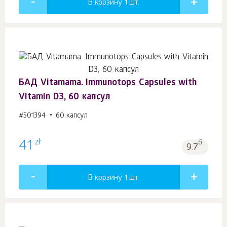
В корзину 1
шт.
БАД Vitamama. Immunotops Capsules with
Vitamin D3, 60 капсул
#501394
60 капсул
zł
41
б.
9.7
В корзину 1
шт.