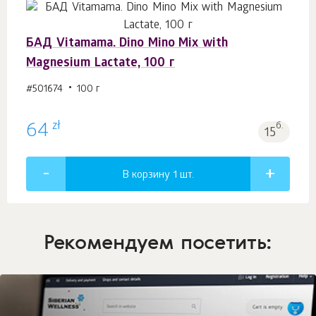
БАД Vitamama. Dino Mino Mix with
Magnesium Lactate, 100 г
#501674
100 г
zł
64
б.
15
В корзину 1
шт.
Рекомендуем посетить: