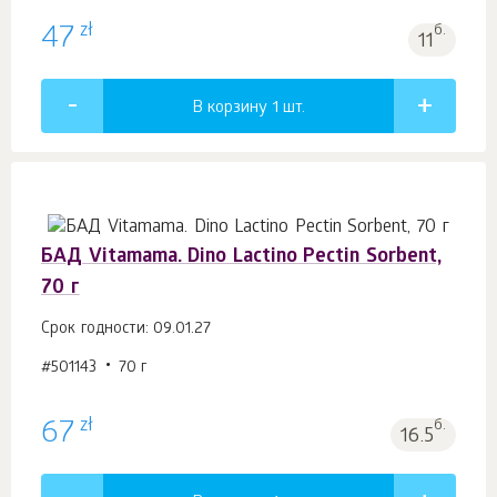
zł
47
б.
11
В корзину 1
шт.
БАД Vitamama. Dino Lactino Pectin Sorbent,
70 г
Срок годности: 09.01.27
#501143
70 г
zł
67
б.
16.5