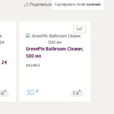
Поделиться
Сортировать по:
по наличию
ХИТ
GreenPin Bathroom Cleaner,
500 мл
В корзину 1
шт.
 24
#424853
zł
б.
30
б.
3.6
7.4