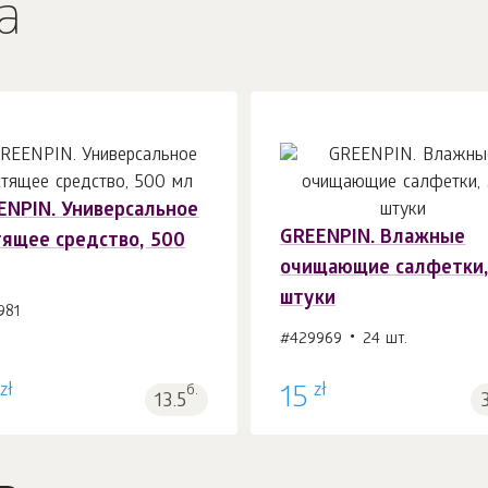
а
ENPIN. Универсальное
GREENPIN. Влажные
тящее средство, 500
В корзину 1
шт.
В корзину 1
шт.
очищающие салфетки,
штуки
981
#429969
24 шт.
zł
zł
б.
15
13.5