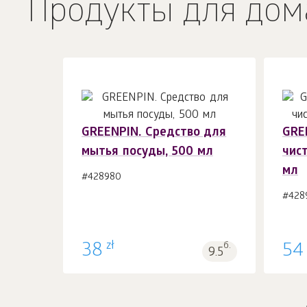
Продукты для дом
GREENPIN. Cредство для
GRE
мытья посуды, 500 мл
чис
В корзину 1
шт.
мл
#428980
#428
zł
38
б.
54
9.5