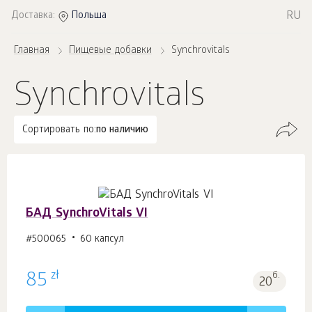
RU
Доставка:
Польша
Главная
Пищевые добавки
Synchrovitals
Synchrovitals
Сортировать по:
по наличию
БАД SynchroVitals VI
#500065
60 капсул
zł
85
б.
20