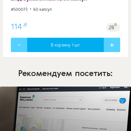
#500073
60 капсул
zł
114
б.
28
В корзину 1
шт.
Рекомендуем посетить: