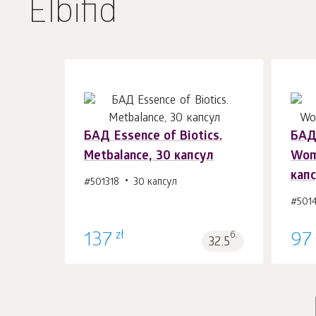
Elbifid
БАД Essence of Biotics.
БАД 
Metbalance, 30 капсул
Wome
В корзину 1
шт.
кап
#501318
30 капсул
#501
zł
137
б.
97
32.5