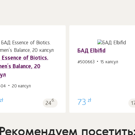
БАД Elbifid
Essence of Biotics.
#500663
15 капсул
n´s Balance, 20
В корзину 1
шт.
В корзину 1
шт.
сул
404
20 капсул
zł
zł
б.
73
24
1
Рекомендуем посетить