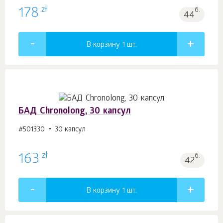
zł
178
б.
44
В корзину 1
шт.
БАД Chronolong, 30 капсул
#501330
30 капсул
zł
163
б.
42
В корзину 1
шт.