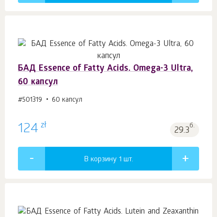
БАД Essence of Fatty Acids. Оmega-3 Ultra,
60 капсул
#501319
60 капсул
zł
124
б.
29.3
В корзину 1
шт.