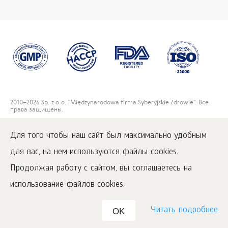
2010
–2026 Sp. z o.o. "Międzynarodowa firma Syberyjskie Zdrowie". Все
права защищены.
Воспроизведение материалов данного сайта возможно при условии
обязательного размещения активной ссылки на
Для того чтобы наш сайт был максимально удобным
www.siberianwellness.com.
для вас, на нем используются файлы cookies.
Регламент
Политика конфиденциальности
Продолжая работу с сайтом, вы соглашаетесь на
Доставка и оплата
использование файлов cookies.
Читать подробнее
OK