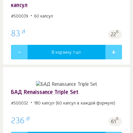
капсул
#500039
60 капсул
zł
83
б.
22
В корзину 1
шт.
БАД Renaissance Triple Set
#500032
180 капсул (60 капсул в каждой формуле)
zł
236
б.
61