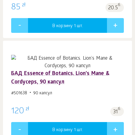
zł
85
б.
20.5
В корзину 1
шт.
БАД Essence of Botanics. Lion’s Mane &
Сordyceps, 90 капсул
#501638
90 капсул
zł
120
б.
31
В корзину 1
шт.