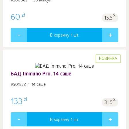
#500062
30 капсул
zł
60
б.
15.5
В корзину 1
шт.
НОВИНКА
БАД Immuno Pro, 14 саше
#501832
14 саше
zł
133
б.
31.5
В корзину 1
шт.