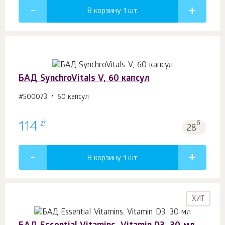
В корзину 1
шт.
БАД SynchroVitals V, 60 капсул
#500073
60 капсул
zł
114
б.
28
В корзину 1
шт.
ХИТ