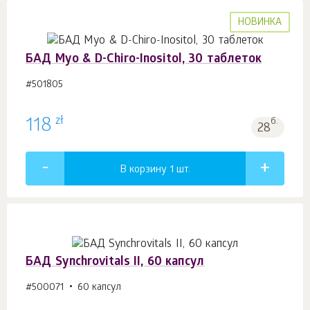
НОВИНКА
БАД Myo & D-Chiro-Inositol, 30 таблеток
#501805
zł
118
б.
28
В корзину 1
шт.
БАД Synchrovitals II, 60 капсул
#500071
60 капсул