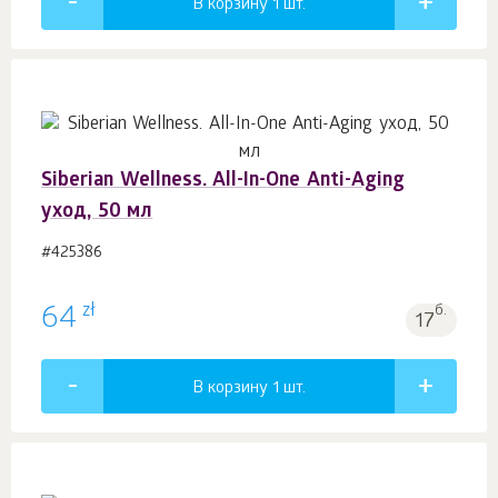
В корзину 1
шт.
Siberian Wellness. All-In-One Anti-Aging
уход, 50 мл
#425386
zł
64
б.
17
В корзину 1
шт.