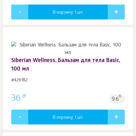
В корзину 1
шт.
Siberian Wellness. Бальзам для тела Basic,
100 мл
#426182
zł
36
б.
9.6
В корзину 1
шт.