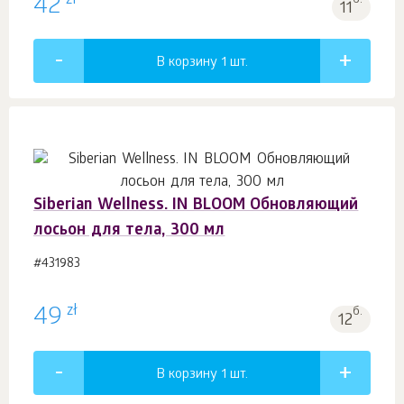
zł
42
б.
11
В корзину 1
шт.
Siberian Wellness. IN BLOOM Обновляющий
лосьон для тела, 300 мл
#431983
zł
49
б.
12
В корзину 1
шт.