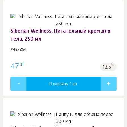
Siberian Wellness. Питательный крем для
тела, 250 мл
#427264
zł
47
б.
12.5
В корзину 1
шт.