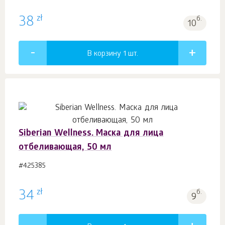
zł
38
б.
10
В корзину 1
шт.
Siberian Wellness. Маска для лица
отбеливающая, 50 мл
#425385
zł
34
б.
9