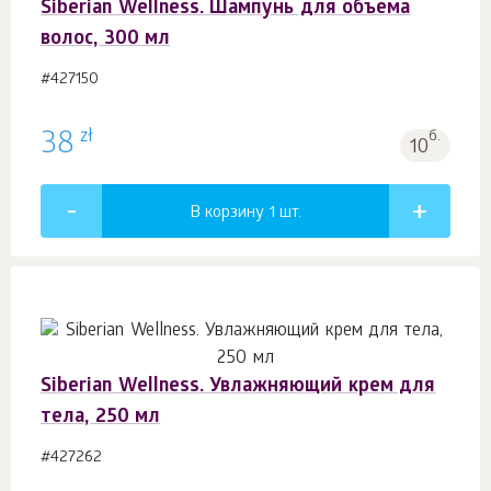
Siberian Wellness. Шампунь для объема
волос, 300 мл
#427150
zł
38
б.
10
В корзину 1
шт.
Siberian Wellness. Увлажняющий крем для
тела, 250 мл
#427262