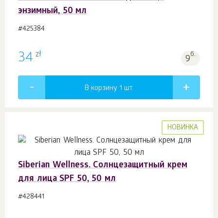
энзимный, 50 мл
#425384
zł
34
б.
9
В корзину 1
шт.
НОВИНКА
Siberian Wellness. Солнцезащитный крем
для лица SPF 50, 50 мл
#428441