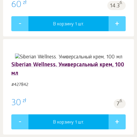
zł
60
б.
14.3
В корзину 1
шт.
Siberian Wellness. Универсальный крем, 100
мл
#427842
zł
30
б.
7
В корзину 1
шт.