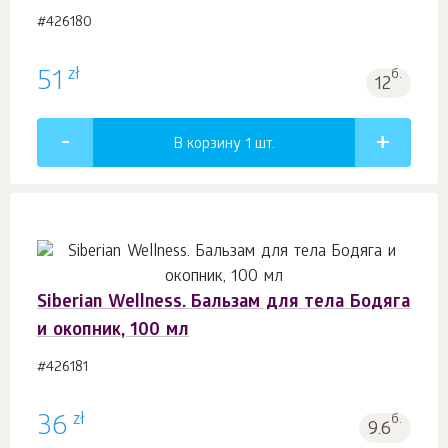
#426180
zł
51
б.
12
В корзину 1
шт.
Siberian Wellness. Бальзам для тела Бодяга
и окопник, 100 мл
#426181
zł
36
б.
9.6