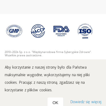
2010
–2026 Sp. z o.o. "Międzynarodowa firma Syberyjskie Zdrowie".
Wszelkie prawa zastrzeżone.
Kopiowanie materiałów na tej stronie jest możliwe pod warunkiem
obowiązkowego umieszczenia aktywnego linku do strony
Aby korzystanie z naszej strony było dla Państwa
www.siberianwellness.com.
maksymalnie wygodne, wykorzystujemy na niej pliki
Regulamin sklepu
Polityka prywatności
cookies. Pracując z naszą stroną, zgadzasz się na
Dostawa i opłata
korzystanie z plików cookies.
Dowiedz się więcej
OK