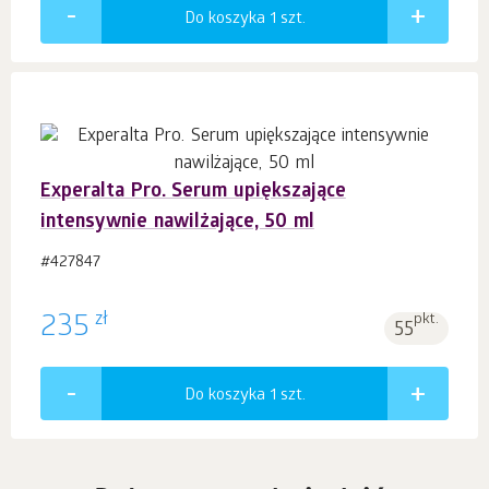
Do koszyka 1
szt.
Experalta Pro. Serum upiększające
intensywnie nawilżające, 50 ml
#427847
zł
235
pkt.
55
Do koszyka 1
szt.