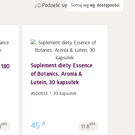
Podzielić się
Sortuj wg:
wg dostępności
Suplement diety Essence
 180
Do koszyka 1
szt.
of Botanics. Aronia &
Lutein, 30 kapsułek
#500653
30 kapsułek
zł
pkt.
45
pkt.
1
11.8