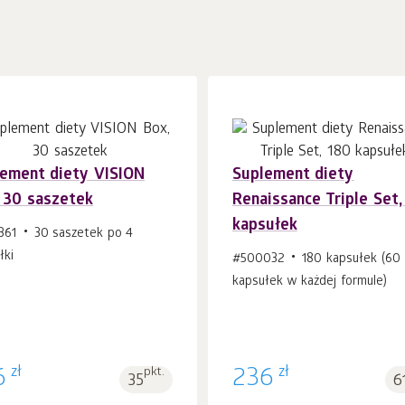
ement diety VISION
Suplement diety
 30 saszetek
Renaissance Triple Set,
Do koszyka 1
szt.
Do koszyka 1
szt.
kapsułek
361
30 saszetek po 4
łki
#500032
180 kapsułek (60
kapsułek w każdej formule)
zł
zł
6
pkt.
236
35
6