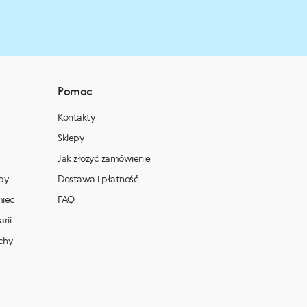
Pomoc
Kontakty
Sklepy
Jak złożyć zamówienie
py
Dostawa i płatność
miec
FAQ
rii
chy