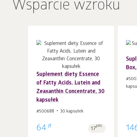
Wsparcie wzroku
Supl
Box,
Suplement diety Essence
Do koszyka 1
szt.
#500
of Fatty Acids. Lutein and
kapsu
Zeaxanthin Concentrate, 30
kapsułek
#500688
30 kapsułek
zł
64
pkt.
14
17