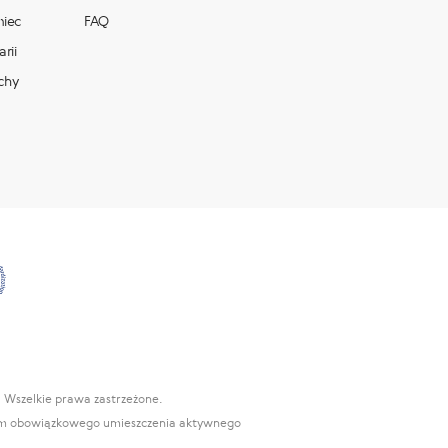
miec
FAQ
rii
chy
. Wszelkie prawa zastrzeżone.
iem obowiązkowego umieszczenia aktywnego