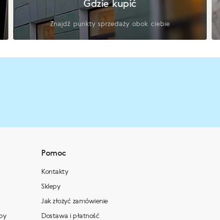
Gdzie kupić
Znajdź punkty sprzedaży obok ciebie
Pomoc
Kontakty
Sklepy
Jak złożyć zamówienie
py
Dostawa i płatność