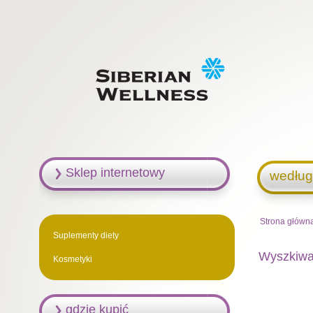
Sklep internetowy
według
Strona główn
Suplementy diety
Wyszkiwan
Kosmetyki
gdzie kupić