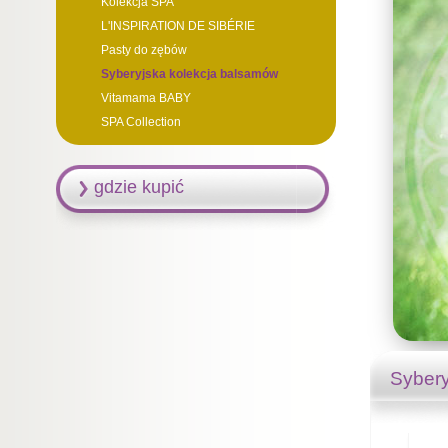
Kolekcja SPA
L'INSPIRATION DE SIBÉRIE
Pasty do zębów
Syberyjska kolekcja balsamów
Vitamama BABY
SPA Collection
gdzie kupić
Sybery