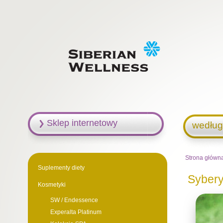
Sklep internetowy
według
Strona główn
Suplementy diety
Sybery
Kosmetyki
SW / Endessence
Experalta Platinum