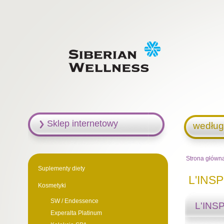
Sklep internetowy
według
Strona główn
Suplementy diety
L'INS
Kosmetyki
SW / Endessence
L'INS
Experalta Platinum