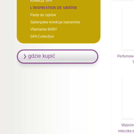
Kolekcja SPA
L'INSPIRATION DE SIBÉRIE
Pasty do zębów
Syberyjska kolekcja balsamów
Vitamama BABY
SPA Collection
gdzie kupić
Perfumowa
T
Wyprze
mleczko d