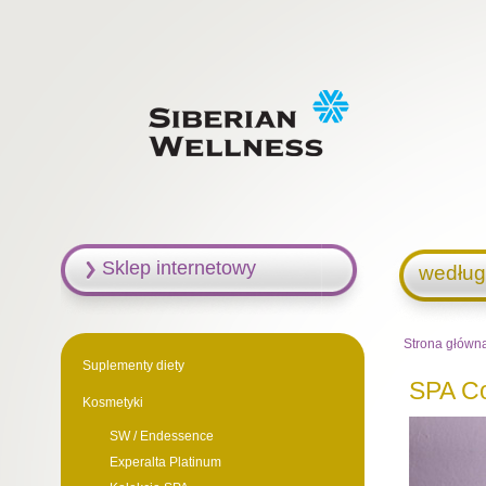
Sklep internetowy
według
Strona główn
Suplementy diety
SPA Co
Kosmetyki
SW / Endessence
Experalta Platinum