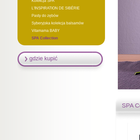
Kolekcja SPA
L'INSPIRATION DE SIBÉRIE
Pasty do zębów
Syberyjska kolekcja balsamów
Vitamama BABY
SPA Collection
gdzie kupić
SPA Co