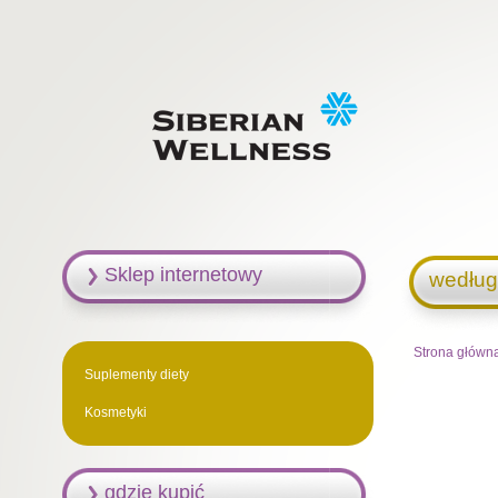
Sklep internetowy
według
Strona główn
Suplementy diety
Kosmetyki
gdzie kupić