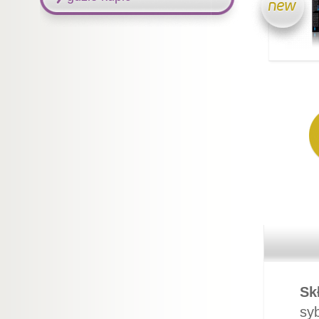
Sk
sy