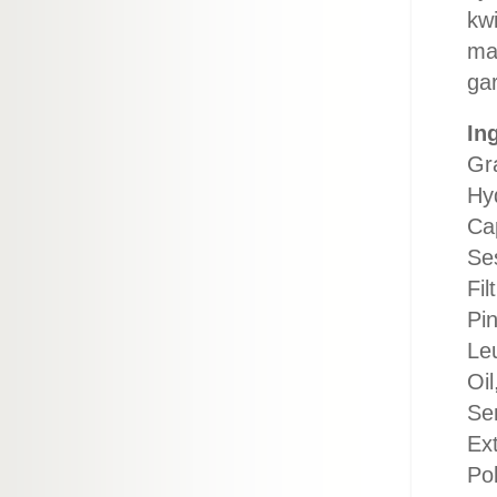
kwi
ma
gar
In
Gra
Hyd
Cap
Se
Fil
Pin
Le
Oi
Se
Ex
Pol