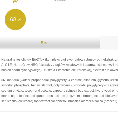
# 418441
68
zł
Skład
Naturalne fosfolipidy, BioDTox (kompleks bioflawonoidów cytrusowych, ekstrakt 
A, C i E, HerbaGlow NRG (ekstrakty z pąków kwiatowych kaparów, liści morwy i ko
nasion cedru syberyjskiego) , ekstrakt z korzenia eleuterokoka), ekstrakt z lakowni
(INCI):
Aqua (water), рropanediol, polyglyceryl-4 caprate, allantoin, glycerin, lecith
ascorbyl phosphate, benzyl alcohol, polyglyceryl-3 cocoate, polyglyceryl-6 caprylate
sodium phytate, tocopheryl acetate, capparis spinosa bud extract, hydrolyzed pinus
morus nigra leaf extract, ganoderma lucidum (lingzhi mushroom) extract, bioflavon
senticosus (eleuthero) root extract, tocopherol, brassica oleracea italica (broccoli) 