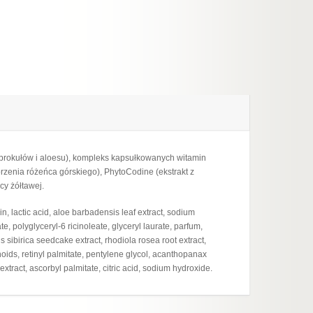
z brokułów i aloesu), kompleks kapsułkowanych witamin
rzenia różeńca górskiego), PhytoCodine (ekstrakt z
cy żółtawej.
in, lactic acid, aloe barbadensis leaf extract, sodium
, polyglyceryl-6 ricinoleate, glyceryl laurate, parfum,
 sibirica seedcake extract, rhodiola rosea root extract,
oids, retinyl palmitate, pentylene glycol, acanthopanax
extract, ascorbyl palmitate, citric acid, sodium hydroxide.