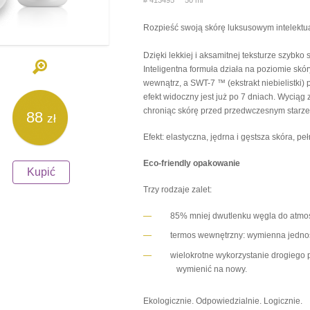
# 413495 50 ml
Rozpieść swoją skórę luksusowym intelekt
Dzięki lekkiej i aksamitnej teksturze szybko
Inteligentna formuła działa na poziomie s
wewnątrz, a SWT-7 ™ (ekstrakt niebielistki
efekt widoczny jest już po 7 dniach. Wyciąg 
chroniąc skórę przed przedwczesnym starz
88
zł
Efekt: elastyczna, jędrna i gęstsza skóra, pe
Eco-friendly opakowanie
Kupić
Trzy rodzaje zalet:
85% mniej dwutlenku węgla do atmo
termos wewnętrzny: wymienna jednos
wielokrotne wykorzystanie drogiego
wymienić na nowy.
Ekologicznie. Odpowiedzialnie. Logicznie.