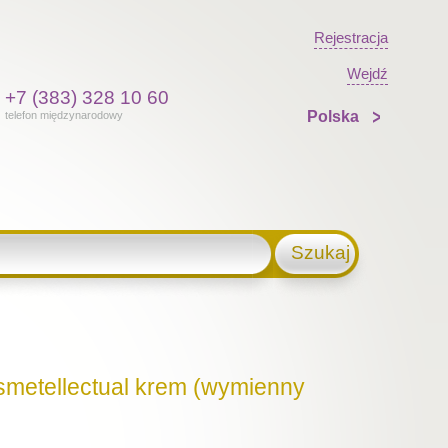
Rejestracja
Wejdź
+7 (383) 328 10 60
Polska
telefon międzynarodowy
Szukaj
smetellectual krem (wymienny