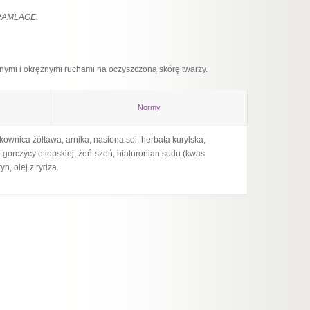
BRAMLAGE.
nymi i okrężnymi ruchami na oczyszczoną skórę twarzy.
Normy
ownica żółtawa, arnika, nasiona soi, herbata kurylska,
Ingredi
 gorczycy etiopskiej, żeń-szeń, hialuronian sodu (kwas
isoamyl
n, olej z rydza.
japonic
caprylh
extract
sodium 
ulmaria
(willow
panthen