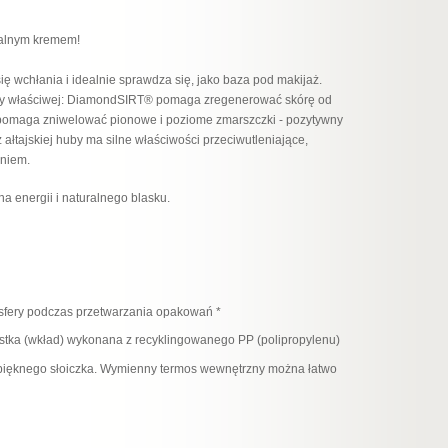
ualnym kremem!
 się wchłania i idealnie sprawdza się, jako baza pod makijaż.
kóry właściwej: DiamondSIRT® pomaga zregenerować skórę od
) pomaga zniwelować pionowe i poziome zmarszczki - pozytywny
z ałtajskiej huby ma silne właściwości przeciwutleniające,
eniem.
łna energii i naturalnego blasku.
sfery podczas przetwarzania opakowań *
tka (wkład) wykonana z recyklingowanego PP (polipropylenu)
 pięknego słoiczka. Wymienny termos wewnętrzny można łatwo