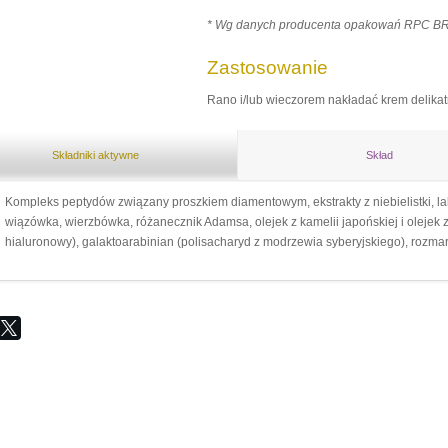
* Wg danych producenta opakowań RPC 
Zastosowanie
Rano i/lub wieczorem nakładać krem delikat
Składniki aktywne
Skład
Kompleks peptydów związany proszkiem diamentowym, ekstrakty z niebielistki, lak
wiązówka, wierzbówka, różanecznik Adamsa, olejek z kamelii japońskiej i olejek z
hialuronowy), galaktoarabinian (polisacharyd z modrzewia syberyjskiego), rozmary