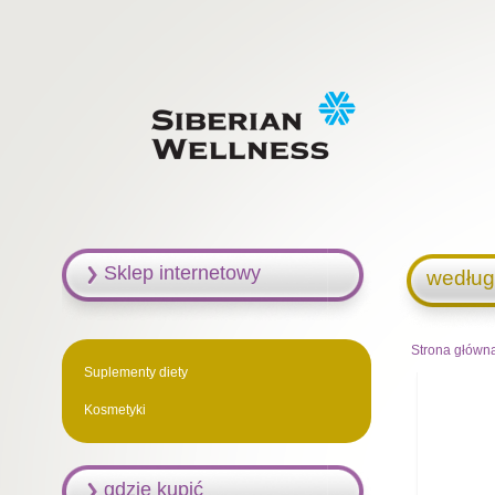
Sklep internetowy
według
Strona główn
Suplementy diety
Kosmetyki
gdzie kupić