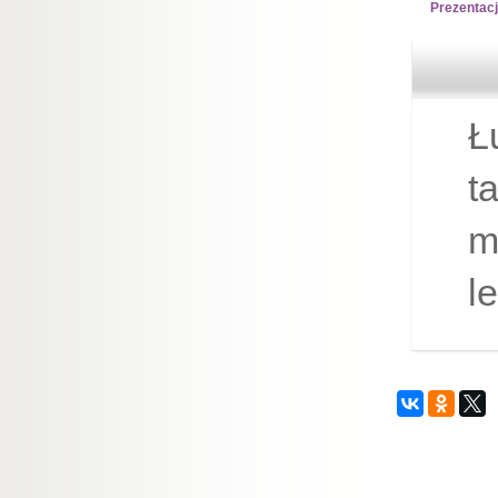
Prezentac
Ł
t
m
l