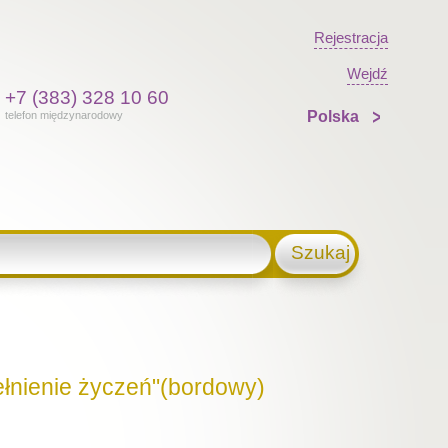
Rejestracja
Wejdź
+7 (383) 328 10 60
Polska
telefon międzynarodowy
Szukaj
łnienie życzeń"(bordowy)