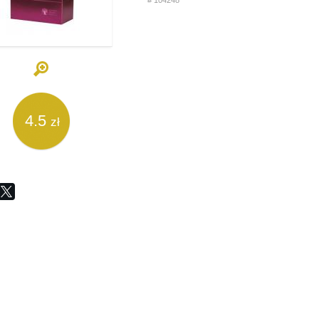
# 104248
4.5
zł