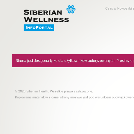
Czas w Nowosybir
Strona jest dostępna tylko dla użytkowników autoryzowanych. Prosimy o 
© 2026 Siberian Health. Wszelkie prawa zastrzeżone.
Kopiowanie materiałów z danej strony możliwe jest pod warunkiem obowiązkowe