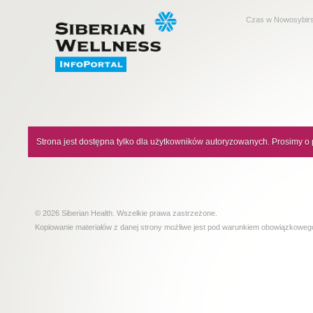
Czas w Nowosybir
Strona jest dostępna tylko dla użytkowników autoryzowanych. Prosimy o 
© 2026 Siberian Health. Wszelkie prawa zastrzeżone.
Kopiowanie materiałów z danej strony możliwe jest pod warunkiem obowiązkowe