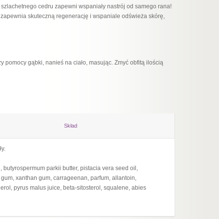
i szlachetnego cedru zapewni wspaniały nastrój od samego rana!
i zapewnia skuteczną regenerację i wspaniale odświeża skórę,
zy pomocy gąbki, nanieś na ciało, masując. Zmyć obfitą ilością
Skład
ły.
Składn
, butyrospermum parkii butter, pistacia vera seed oil,
Ingredi
 gum, xanthan gum, carrageenan, parfum, allantoin,
laurami
pherol, pyrus malus juice, beta-sitosterol, squalene, abies
pinus si
sibirica 