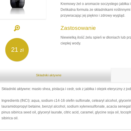
Kremowy żel o aromacie soczystego jabłka 
Delikatna formuła ze składnikami roślinnym
przywracając jej piękno i zdrowy wygląd.
Zastosowanie
Niewielką ilość żelu spień w dłoniach lub pr
ciepłej wody.
21
zł
Składniki aktywne
Składniki aktywne: masło shea, pistacja i cedr, sok z jabłka i olejek eteryczny z jod
Ingredients (INCI): aqua, sodium c14-16 olefin sulfonate, cetearyl alcohol, glycerin
lauramidopropyl betaine, benzyl alcohol, sodium xylenesulfonate, acacia senegal
pinus sibirica seed oil, glyceryl laurate, citric acid, caramel, glycine soja oil, toco
sibirica oil.