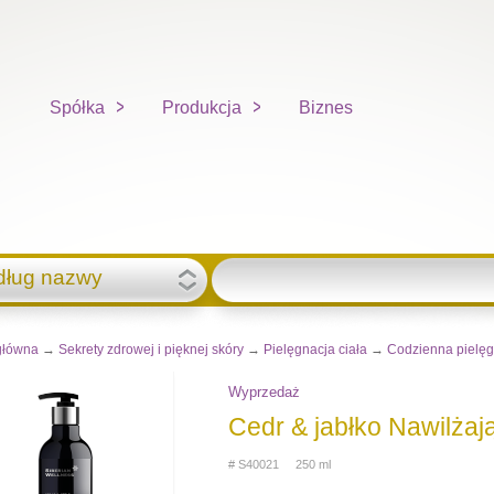
Spółka
Produkcja
Biznes
dług nazwy
główna
→
Sekrety zdrowej i pięknej skóry
→
Pielęgnacja ciała
→
Сodzienna pielęg
Wyprzedaż
Cedr & jabłko Nawilżaj
# S40021 250 ml